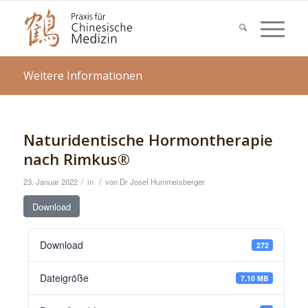
Weitere Informationen
Naturidentische Hormontherapie
nach Rimkus®
/
/
23. Januar 2022
in
von
Dr Josef Hummelsberger
Download
Download
272
Dateigröße
7.10 MB