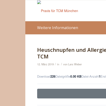
Weitere Informationen
Heuschnupfen und Allergi
TCM
/
/
12. März 2019
in
von
Lars Weber
Download
226
Dateigröße
0.00 KB
Datei-Anzahl
1
Ers