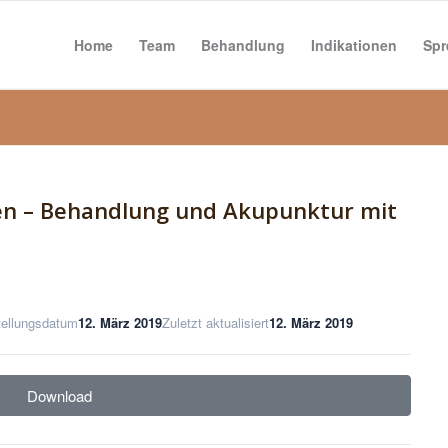
Home
Team
Behandlung
Indikationen
Spr
en – Behandlung und Akupunktur mit
tellungsdatum
12. März 2019
Zuletzt aktualisiert
12. März 2019
Download