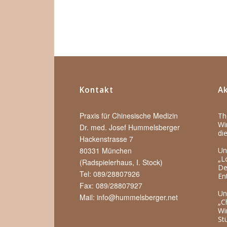
Kontakt
Ak
Praxis für Chinesische Medizin
Th
Wi
Dr. med. Josef Hummelsberger
di
Hackenstrasse 7
80331 München
Un
„L
(Radspielerhaus, I. Stock)
De
Tel: 089/28807926
En
Fax: 089/28807927
Un
Mail:
info@hummelsberger.net
„C
Wi
St