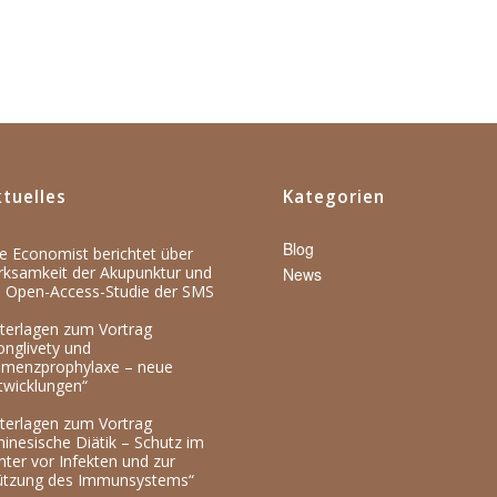
tuelles
Kategorien
Blog
e Economist berichtet über
rksamkeit der Akupunktur und
News
e Open-Access-Studie der SMS
terlagen zum Vortrag
onglivety und
menzprophylaxe – neue
twicklungen“
terlagen zum Vortrag
hinesische Diätik – Schutz im
nter vor Infekten und zur
ützung des Immunsystems“