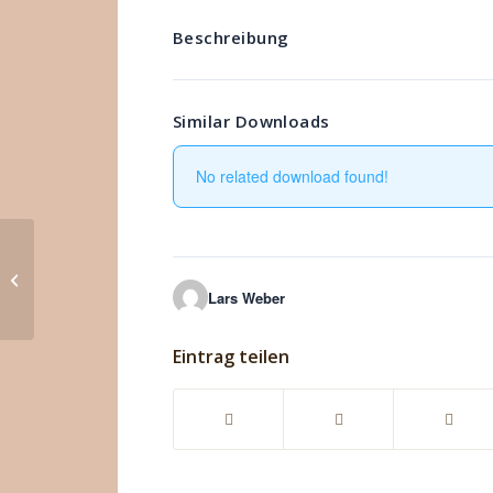
Beschreibung
Similar Downloads
No related download found!
Ernährung bei Diabetes,
Bluthochdruck, erhöhten
Lars Weber
Blutfettwerten und Übergewicht...
Eintrag teilen