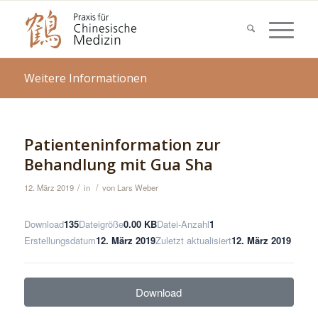
Weitere Informationen
Patienteninformation zur
Behandlung mit Gua Sha
/
/
12. März 2019
in
von
Lars Weber
Download
135
Dateigröße
0.00 KB
Datei-Anzahl
1
Erstellungsdatum
12. März 2019
Zuletzt aktualisiert
12. März 2019
Download