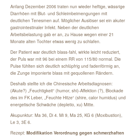
Anfang Dezember 2006 traten nun wieder heftige, wässrige
Diarrhöen mit Blut- und Schleimbeimengungen mit
deutlichen Tenesmen auf. Möglicher Auslöser sei ein akuter
gastrointestinaler Infekt. Neben der deutlichen
Arbeitsbelastung gab er an, zu Hause wegen einer 21
Monate alten Tochter etwas wenig zu schlafen.
Der Patient war deutlich blass-fahl, wirkte leicht reduziert,
der Puls war mit 96 bei einem RR von 115/80 normal. Die
Pulse fühlten sich deutlich schlüpfrig und fadenförmig an,
die Zunge imponierte blass mit gequollenen Rändern.
Deshalb stellte ich die Chinesische Arbeitsdiagnosen:
(Akute?) „Feuchtigkeit“ (humor, shi)-Affektion (?), Blockade
des im FK Leber, „Feuchte Hitze“ (shire, calor humidus) und
energetische Schwäche (depletio, xu) Mitte.
Akupunktur: Ma 36, Di 4. Mi 9, Ma 25, KG 6 (Moxibustion),
Le 3, 3E 6.
Rezept:
Modifikation Verordnung gegen schmerzhaften