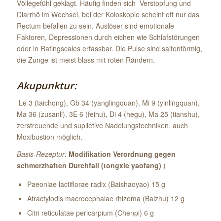
Völlegefühl geklagt. Häufig finden sich Verstopfung und
Diarrhö im Wechsel, bei der Koloskopie scheint oft nur das
Rectum befallen zu sein. Auslöser sind emotionale
Faktoren, Depressionen durch eichen wie Schlafstörungen
oder in Ratingscales erfassbar. Die Pulse sind saitenförmig,
die Zunge ist meist blass mit roten Rändern.
Akupunktur:
Le 3 (taichong), Gb 34 (yanglingquan), Mi 9 (yinlingquan),
Ma 36 (zusanli), 3E 6 (feihu), Di 4 (hegu), Ma 25 (tianshu),
zerstreuende und suplletive Nadelungstechniken, auch
Moxibustion möglich.
Basis-Rezeptur:
Modifikation Verordnung gegen
schmerzhaften Durchfall (tongxie yaofang)
)
Paeoniae lactiflorae radix (Baishaoyao) 15 g
Atractylodis macrocephalae rhizoma (Baizhu) 12 g
Citri reticulatae pericarpium (Chenpi) 6 g