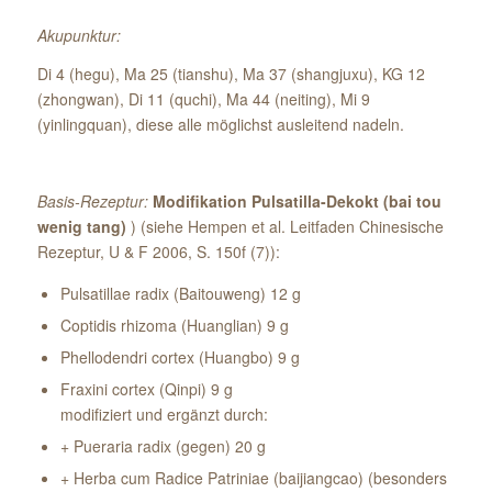
Akupunktur:
Di 4 (hegu), Ma 25 (tianshu), Ma 37 (shangjuxu), KG 12
(zhongwan), Di 11 (quchi), Ma 44 (neiting), Mi 9
(yinlingquan), diese alle möglichst ausleitend nadeln.
Basis-Rezeptur:
Modifikation Pulsatilla-Dekokt (bai tou
wenig tang)
) (siehe Hempen et al. Leitfaden Chinesische
Rezeptur, U & F 2006, S. 150f (7)):
Pulsatillae radix (Baitouweng) 12 g
Coptidis rhizoma (Huanglian) 9 g
Phellodendri cortex (Huangbo) 9 g
Fraxini cortex (Qinpi) 9 g
modifiziert und ergänzt durch:
+ Pueraria radix (gegen) 20 g
+ Herba cum Radice Patriniae (baijiangcao) (besonders