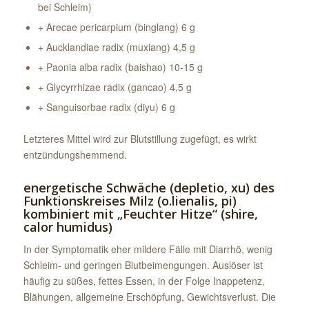
bei Schleim)
+ Arecae pericarpium (binglang) 6 g
+ Aucklandiae radix (muxiang) 4,5 g
+ Paonia alba radix (baishao) 10-15 g
+ Glycyrrhizae radix (gancao) 4,5 g
+ Sanguisorbae radix (diyu) 6 g
Letzteres Mittel wird zur Blutstillung zugefügt, es wirkt
entzündungshemmend.
energetische Schwäche (depletio, xu) des
Funktionskreises Milz (o.lienalis, pi)
kombiniert mit „Feuchter Hitze“ (shire,
calor humidus)
In der Symptomatik eher mildere Fälle mit Diarrhö, wenig
Schleim- und geringen Blutbeimengungen. Auslöser ist
häufig zu süßes, fettes Essen, in der Folge Inappetenz,
Blähungen, allgemeine Erschöpfung, Gewichtsverlust. Die