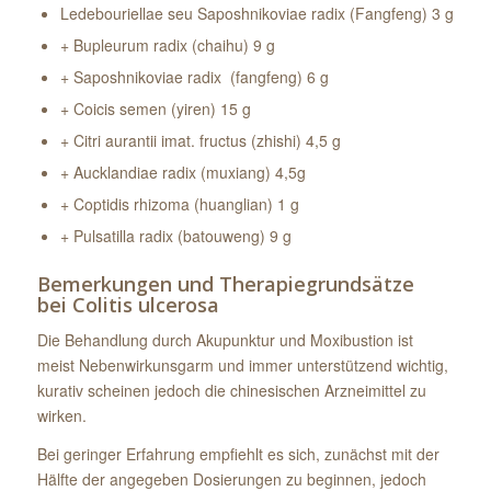
Ledebouriellae seu Saposhnikoviae radix (Fangfeng) 3 g
+ Bupleurum radix (chaihu) 9 g
+ Saposhnikoviae radix (fangfeng) 6 g
+ Coicis semen (yiren) 15 g
+ Citri aurantii imat. fructus (zhishi) 4,5 g
+ Aucklandiae radix (muxiang) 4,5g
+ Coptidis rhizoma (huanglian) 1 g
+ Pulsatilla radix (batouweng) 9 g
Bemerkungen und Therapiegrundsätze
bei Colitis ulcerosa
Die Behandlung durch Akupunktur und Moxibustion ist
meist Nebenwirkunsgarm und immer unterstützend wichtig,
kurativ scheinen jedoch die chinesischen Arzneimittel zu
wirken.
Bei geringer Erfahrung empfiehlt es sich, zunächst mit der
Hälfte der angegeben Dosierungen zu beginnen, jedoch