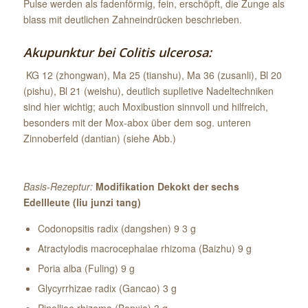
Pulse werden als fadenförmig, fein, erschöpft, die Zunge als
blass mit deutlichen Zahneindrücken beschrieben.
Akupunktur bei Colitis ulcerosa:
KG 12 (zhongwan), Ma 25 (tianshu), Ma 36 (zusanli), Bl 20
(pishu), Bl 21 (weishu), deutlich suplletive Nadeltechniken
sind hier wichtig; auch Moxibustion sinnvoll und hilfreich,
besonders mit der Mox-abox über dem sog. unteren
Zinnoberfeld (dantian) (siehe Abb.)
Basis-Rezeptur:
Modifikation Dekokt der sechs
Edellleute (liu junzi tang)
Codonopsitis radix (dangshen) 9 3 g
Atractylodis macrocephalae rhizoma (Baizhu) 9 g
Poria alba (Fuling) 9 g
Glycyrrhizae radix (Gancao) 3 g