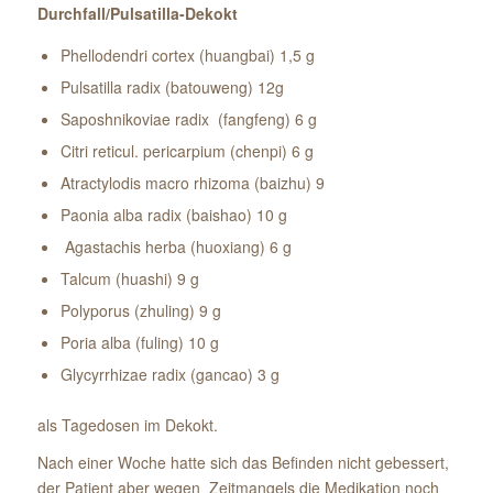
Durchfall/Pulsatilla-Dekokt
Phellodendri cortex (huangbai) 1,5 g
Pulsatilla radix (batouweng) 12g
Saposhnikoviae radix (fangfeng) 6 g
Citri reticul. pericarpium (chenpi) 6 g
Atractylodis macro rhizoma (baizhu) 9
Paonia alba radix (baishao) 10 g
Agastachis herba (huoxiang) 6 g
Talcum (huashi) 9 g
Polyporus (zhuling) 9 g
Poria alba (fuling) 10 g
Glycyrrhizae radix (gancao) 3 g
als Tagedosen im Dekokt.
Nach einer Woche hatte sich das Befinden nicht gebessert,
der Patient aber wegen Zeitmangels die Medikation noch