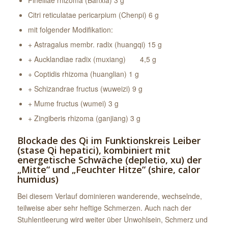
Pinelliae rhizoma (Banxia) 3 g
Citri reticulatae pericarpium (Chenpi) 6 g
mit folgender Modifikation:
+ Astragalus membr. radix (huangqi) 15 g
+ Aucklandiae radix (muxiang) 4,5 g
+ Coptidis rhizoma (huanglian) 1 g
+ Schizandrae fructus (wuweizi) 9 g
+ Mume fructus (wumei) 3 g
+ Zingiberis rhizoma (ganjiang) 3 g
Blockade des Qi im Funktionskreis Leiber
(stase Qi hepatici), kombiniert mit
energetische Schwäche (depletio, xu) der
„Mitte“ und „Feuchter Hitze“ (shire, calor
humidus)
Bei diesem Verlauf dominieren wanderende, wechselnde,
teilweise aber sehr heftige Schmerzen. Auch nach der
Stuhlentleerung wird weiter über Unwohlsein, Schmerz und