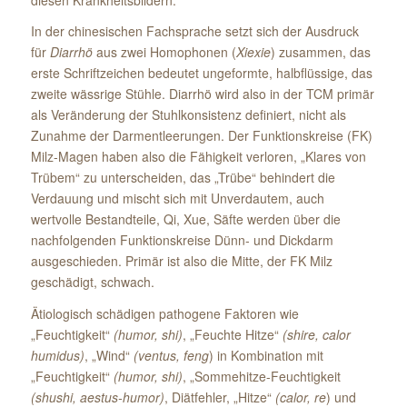
In der chinesischen Fachsprache setzt sich der Ausdruck
für
Diarrhö
aus zwei Homophonen (
Xiexie
) zusammen, das
erste Schriftzeichen bedeutet ungeformte, halbflüssige, das
zweite wässrige Stühle. Diarrhö wird also in der TCM primär
als Veränderung der Stuhlkonsistenz definiert, nicht als
Zunahme der Darmentleerungen. Der Funktionskreise (FK)
Milz-Magen haben also die Fähigkeit verloren, „Klares von
Trübem“ zu unterscheiden, das „Trübe“ behindert die
Verdauung und mischt sich mit Unverdautem, auch
wertvolle Bestandteile, Qi, Xue, Säfte werden über die
nachfolgenden Funktionskreise Dünn- und Dickdarm
ausgeschieden. Primär ist also die Mitte, der FK Milz
geschädigt, schwach.
Ätiologisch schädigen pathogene Faktoren wie
„Feuchtigkeit“
(humor, shi)
, „Feuchte Hitze“
(shire, calor
humidus)
, „Wind“
(ventus, feng
) in Kombination mit
„Feuchtigkeit“
(humor, shi)
, „Sommehitze-Feuchtigkeit
(shushi, aestus-humor)
, Diätfehler, „Hitze“
(calor, re
) und